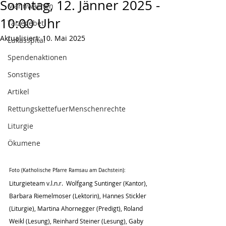
Sonntag, 12. Jänner 2025 -
Mahnwachen
10:00 Uhr
Taizégebet
Aktualisiert:
10. Mai 2025
Lukasspital
Spendenaktionen
Sonstiges
Artikel
RettungskettefuerMenschenrechte
Liturgie
Ökumene
Foto (Katholische Pfarre Ramsau am Dachstein):
Liturgieteam v.l.n.r.  Wolfgang Suntinger (Kantor), 
Barbara Riemelmoser (Lektorin), Hannes Stickler 
(Liturgie), Martina Ahornegger (Predigt), Roland 
Weikl (Lesung), Reinhard Steiner (Lesung), Gaby 