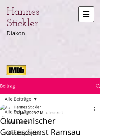
Hannes
Stickler
Diakon
Beitrag
Alle Beiträge
Hannes Stickler
Alle Beiträge
13. Jan. 2025
7 Min. Lesezeit
Ökumenischer
Ukrainehilfe
Gottesdienst Ramsau
Kalenderprojekte