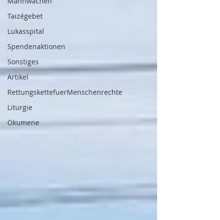
Mahnwachen
Taizégebet
Lukasspital
Spendenaktionen
Sonstiges
Artikel
RettungskettefuerMenschenrechte
Liturgie
Ökumene