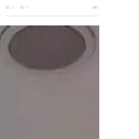
sehnlichen Wunsch des Lukasspital zu erfüllen.
Zu Weihnachten war es soweit. Ich bin so
dankbar!...