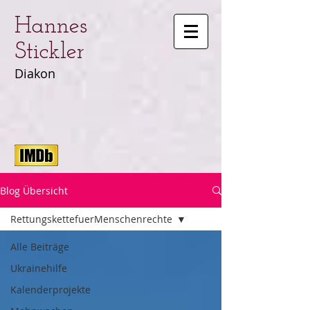
Hannes
Stickler
Diakon
Blog Übersicht
RettungskettefuerMenschenrechte
Alle Beiträge
Ukrainehilfe
Kalenderprojekte