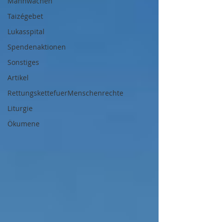
Mahnwachen
Taizégebet
Lukasspital
Spendenaktionen
Sonstiges
Artikel
RettungskettefuerMenschenrechte
Liturgie
Ökumene