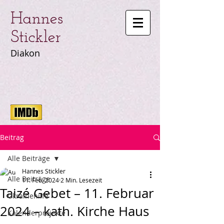
Hannes
Stickler
Diakon
Beitrag
Alle Beiträge
Hannes Stickler
Alle Beiträge
11. Feb. 2024
2 Min. Lesezeit
Taizé Gebet – 11. Februar
Ukrainehilfe
2024 – kath. Kirche Haus
Kalenderprojekte