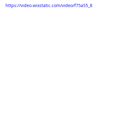
https://video.wixstatic.com/video/f75a55_8
e37ac10b1f84717be041a431cf89a5c/1080
p/mp4/file.mp4
Liturgie
Taizégebet
Aktuelle Beiträge
Alle ansehen