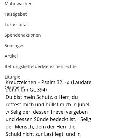
Mahnwachen
Taizégebet
Lukasspital
Spendenaktionen
Sonstiges
Artikel
RettungskettefuerMenschenrechte
Liturgie
Kreuzzeichen – Psalm 32. -♫ (Laudate 
Ökumene
dominum GL 394) 
Du bist mein Schutz, o Herr, du 
rettest mich und hüllst mich in Jubel. 
♫ Selig der, dessen Frevel vergeben  
und dessen Sünde bedeckt ist. +Selig 
der Mensch, dem der Herr die 
Schuld nicht zur Last legt  und in 