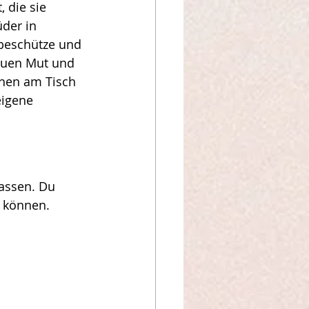
 die sie 
der in 
 beschütze und 
neuen Mut und 
chen am Tisch 
eigene 
lassen. Du 
n können. 