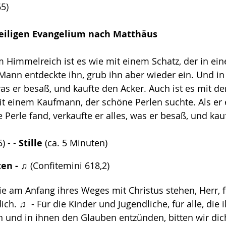
5)
eiligen Evangelium nach Matthäus
m Himmelreich ist es wie mit einem Schatz, der in ei
Mann entdeckte ihn, grub ihn aber wieder ein. Und in
 was er besaß, und kaufte den Acker. Auch ist es mit d
t einem Kaufmann, der schöne Perlen suchte. Als er 
Perle fand, verkaufte er alles, was er besaß, und kauf
 - - 
Stille 
(ca. 5 Minuten) 
en -
 ♫ (Confitemini 618,2)   
die am Anfang ihres Weges mit Christus stehen, Herr, f
dich. ♫  - Für die Kinder und Jugendliche, für alle, die 
 und in ihnen den Glauben entzünden, bitten wir dich