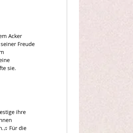
nem Acker 
 seiner Freude 
em 
eine 
te sie.
estige ihre 
ihnen 
.♫ Für die 