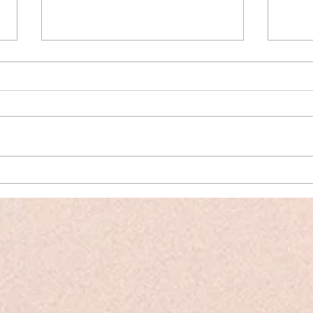
Taizé Gebet – 11. Februar
Öku
2024 – kath. Kirche Haus
Gede
Mah