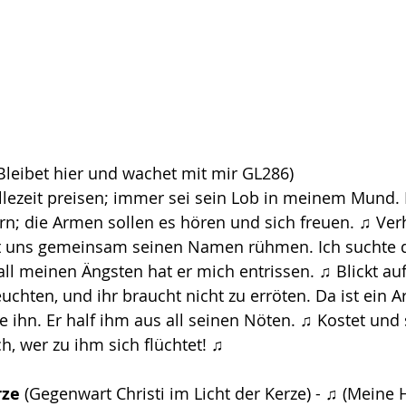
(Bleibet hier und wachet mit mir GL286) 
allezeit preisen; immer sei sein Lob in meinem Mund.
n; die Armen sollen es hören und sich freuen. ♫ Verh
st uns gemeinsam seinen Namen rühmen. Ich suchte d
all meinen Ängsten hat er mich entrissen. ♫ Blickt auf
uchten, und ihr braucht nicht zu erröten. Da ist ein Arm
 ihn. Er half ihm aus all seinen Nöten. ♫ Kostet und s
ich, wer zu ihm sich flüchtet! ♫
rze
 (Gegenwart Christi im Licht der Kerze) - ♫ (Meine