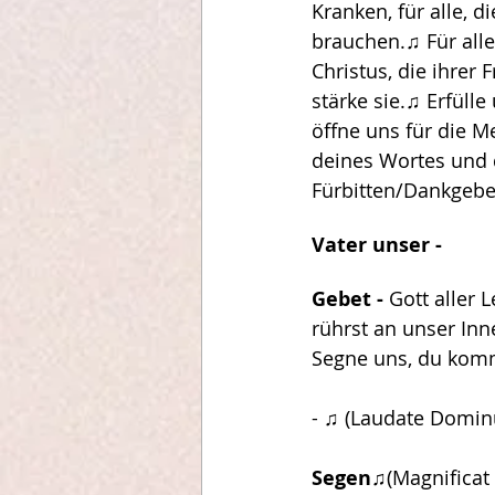
Kranken, für alle, d
brauchen.♫ Für all
Christus, die ihrer
stärke sie.♫ Erfüll
öffne uns für die M
deines Wortes und d
Fürbitten/Dankgebe
Vater unser - 
Gebet - 
Gott aller 
rührst an unser Inn
Segne uns, du komm
- ♫ (Laudate Domin
Segen
♫(Magnificat