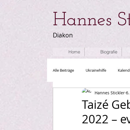
Hannes St
Diakon
Home
Biografie
Alle Beiträge
Ukrainehilfe
Kalend
Hannes Stickler
6.
Sonstiges
Artikel
Rettung
Taizé Ge
2022 – e