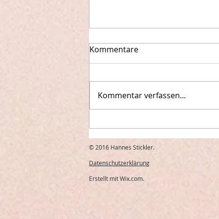
Kommentare
Kommentar verfassen...
Ökumenischer Gottesdienst
Ramsau Sonntag, 12. Jänner
2025 - 10:00 Uhr
© 2016 Hannes Stickler.
Datenschutzerklärung
Erstellt mit
Wix.com
.