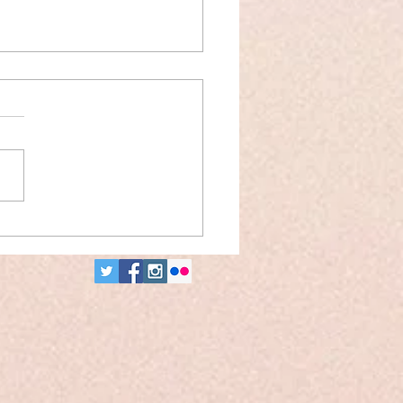
menischer
nkgottesdienst zur 210.
nwache