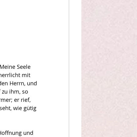
 Meine Seele 
errlicht mit 
en Herrn, und 
 zu ihm, so 
er; er rief, 
eht, wie gütig 
 Hoffnung und 