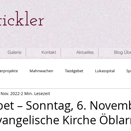
ickler
Galerie
Kontakt
Aktuelles
Blog Übe
erprojekte
Mahnwachen
Taizégebet
Lukasspital
Sp
 Nov. 2022
2 Min. Lesezeit
skettefuerMenschenrechte
Liturgie
Ökumene
bet – Sonntag, 6. Novem
vangelische Kirche Öbla