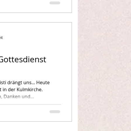
it
ottesdienst
drängt uns... Heute
 in der Kulmkirche.
, Danken und...