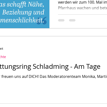
werden wir zum 100. Mal i
Pfarrhaus wachen und bete
eit
chte
ttungsring Schladming - Am Tage
orenteam Monika, Martin und Hannes stellt sich mit