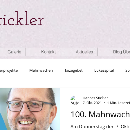
ickler
Galerie
Kontakt
Aktuelles
Blog Übe
erprojekte
Mahnwachen
Taizégebet
Lukasspital
Sp
skettefuerMenschenrechte
Liturgie
Ökumene
Hannes Stickler
7. Okt. 2021
1 Min. Lesezei
100. Mahnwache
Am Donnerstag den 7. Okt