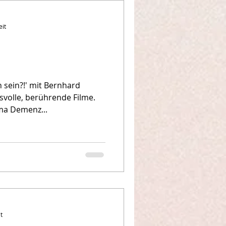
eit
 sein?!' mit Bernhard
svolle, berührende Filme.
ma Demenz...
t