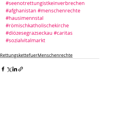
#seenotrettungistkeinverbrechen
#afghanistan
#menschenrechte
#hausimennstal
#römischkatholischekirche
#diözesegrazseckau
#caritas
#sozialvitalmarkt
RettungskettefuerMenschenrechte
Aktuelle Beiträge
Alle ansehen