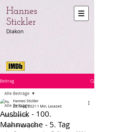
Hannes
Stickler
Diakon
Beitrag
Alle Beiträge
Hannes Stickler
Alle Beiträge
23. Sept. 2021
1 Min. Lesezeit
Ausblick - 100.
Ukrainehilfe
Mahnwache - 5. Tag
Kalenderprojekte