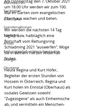
Am Donnerstag den 7. Oktober 2021 
Mahnwachen
um 18.00 Uhr werden wir zum 100. 
Taizégebet
Mal im Garten vom evangelischen 
Pfarrhaus wachen und beten.
Lukasspital
Spendenaktionen
Wir werden die nächsten 14 Tag 
Sonstiges
täglich bzw. halbtäglich eine 
Botschaft vom Rettungsring 
Artikel
Schladming 2021 "auswerfen". Möge 
RettungskettefuerMenschenrechte
sie in deinem Herzen Widerhall 
finden.   
Liturgie
Ökumene
Heute Regina und Kurt Höfer, 
Begleiter der ersten Stunden von 
Hossein in Österreich. Regina und 
Kurt holen im Ennstal (Oberhaus) als 
soziales Gewissen sowohl 
"Zugezogene" als auch Einheimische 
ab, und vermitteln ein Menschen- 