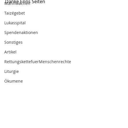
Danke Enns Seiten
Mahnwachen
Taizégebet
Lukasspital
Spendenaktionen
Sonstiges
Artikel
RettungskettefuerMenschenrechte
Liturgie
Ökumene