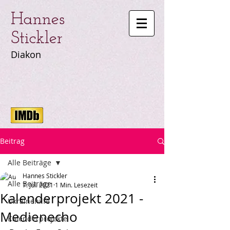
Hannes
Stickler
Diakon
Beitrag
Alle Beiträge
Hannes Stickler
Alle Beiträge
7. Juli 2021
1 Min. Lesezeit
Kalenderprojekt 2021 -
Ukrainehilfe
Medienecho
Kalenderprojekte