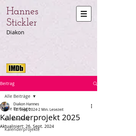
Hannes
Stickler
Diakon
Beitrag
Alle Beiträge
Diakon Hannes
Alle Beiträge
12. Sept. 2024
2 Min. Lesezeit
Kalenderprojekt 2025
Ukrainehilfe
Aktualisiert:
26. Sept. 2024
Kalenderprojekte