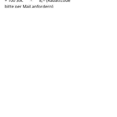
+ 100 Stk.       -       8,-- (Rabattcode 
bitte per Mail anfordern)
Vorabkasse überweisen an AT49 
1420 0200 1000 0727
Hannes Stickler
Verwendungszweck Kalenderprojekt 
2025 - xStk/A4 xStk/A5