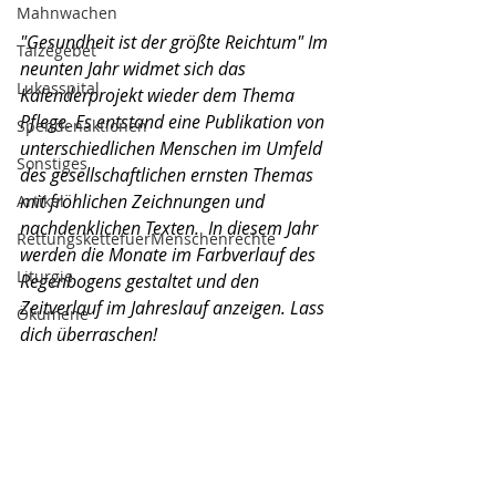
Mahnwachen
"Gesundheit ist der größte Reichtum" Im 
Taizégebet
neunten Jahr widmet sich das 
Lukasspital
Kalenderprojekt wieder dem Thema 
Pflege. Es entstand eine Publikation von 
Spendenaktionen
unterschiedlichen Menschen im Umfeld 
Sonstiges
des gesellschaftlichen ernsten Themas 
mit fröhlichen Zeichnungen und 
Artikel
nachdenklichen Texten.  In diesem Jahr 
RettungskettefuerMenschenrechte
werden die Monate im Farbverlauf des 
Liturgie
Regenbogens gestaltet und den 
Zeitverlauf im Jahreslauf anzeigen. Lass 
Ökumene
dich überraschen!