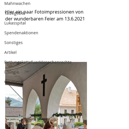
Mahnwachen
Hier ein paar Fotoimpressionen von 
Taizégebet
der wunderbaren Feier am 13.6.2021
Lukasspital
Spendenaktionen
Sonstiges
Artikel
RettungskettefuerMenschenrechte
Liturgie
Ökumene