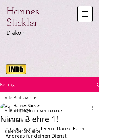
Hannes
Stickler
Diakon
Beitrag
Alle Beiträge
Hannes Stickler
Alle Beiträge
13. Juni 2021
1 Min. Lesezeit
Nimm 3 ehre 1!
Ukrainehilfe
Endlich wieder feiern. Danke Pater 
Kalenderprojekte
Andreas für deinen Dienst.