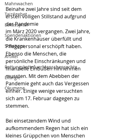
Mahnwachen
Beinahe zwei Jahre sind seit dem 
Taizégebet
ersten völligen Stillstand aufgrund 
der Pandemie
Lukasspital
im März 2020 vergangen. Zwei Jahre, 
Spendenaktionen
die Krankenhäuser überfüllt und 
Sonstiges
Pflegepersonal erschöpft haben. 
Ebenso die Menschen, die 
Artikel
persönliche Einschränkungen und 
RettungskettefuerMenschenrechte
finanzielle Einbußen hinnehmen 
mussten. Mit dem Abebben der 
Liturgie
Pandemie geht auch das Vergessen 
Ökumene
einher. Einige wenige versuchten 
sich am 17. Februar dagegen zu 
stemmen.
Bei einsetzendem Wind und 
aufkommendem Regen hat sich ein 
kleines Grüppchen von Menschen 