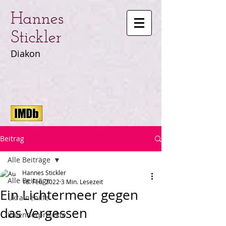
Hannes
Stickler
Diakon
Beitrag
Alle Beiträge
Hannes Stickler
Alle Beiträge
18. Feb. 2022
3 Min. Lesezeit
Ein Lichtermeer gegen
Ukrainehilfe
das Vergessen
Kalenderprojekte